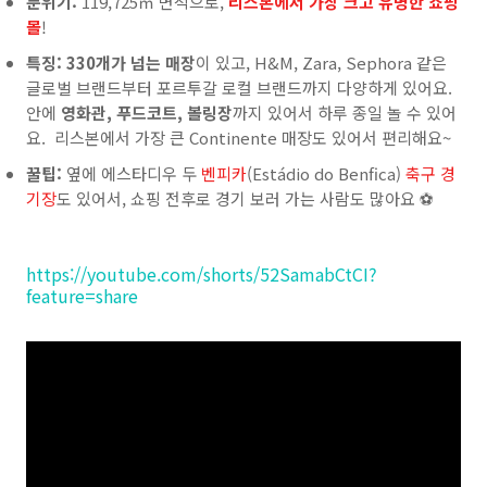
분위기:
119,725㎡ 면적으로,
리스본에서 가장 크고 유명한 쇼핑
몰
!
특징:
330개가 넘는 매장
이 있고, H&M, Zara, Sephora 같은
글로벌 브랜드부터 포르투갈 로컬 브랜드까지 다양하게 있어요.
안에
영화관, 푸드코트, 볼링장
까지 있어서 하루 종일 놀 수 있어
요. 리스본에서 가장 큰 Continente 매장도 있어서 편리해요~
꿀팁:
옆에 에스타디우 두
벤피카
(Estádio do Benfica)
축구 경
기장
도 있어서, 쇼핑 전후로 경기 보러 가는 사람도 많아요 ⚽
https://youtube.com/shorts/52SamabCtCI?
feature=share