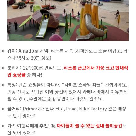
위치:
Amadora
지역, 리스본 서쪽 (지하철로는 조금 어렵고, 버
스나 택시로 20분 정도)
분위기:
127,000㎡ 면적으로,
리스본 근교에서
가
장 크고 현대적
인 쇼핑몰
중 하나!
특징:
단순 쇼핑몰이 아니라,
“라이프 스타일 파크”
컨셉이에요.
인공 잔디로 꾸며진
야외 공간
이 있어서 카페나 바에서 여유롭게
쉴 수 있고, 주말에는 종종 공연이나 마켓도 열려요.
볼거리:
Primark가 진짜 크고, Fnac, Nike Factory 같은 매장
도 인기 많아요.
가족 여행객에게 추천!
🎠
아이들이 놀 수 있는 실내 놀이공간
도
잘 되어 있어요.