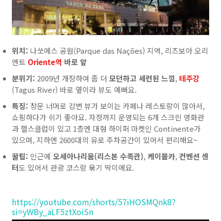
위치:
나쏘에스 공원(Parque das Nações) 지역, 리즈보아 오리
엔트
Oriente역
바로 앞
분위기:
2009년 개장하여 좀 더
모던하고 세련된 느낌
,
테주강
(Tagus River) 바로 옆이라 뷰도 예뻐요.
특징:
창문 너머로 강변 뷰가 보이는 카페나 레스토랑이 많아서,
쇼핑하다가 쉬기 좋아요. 자정까지 운영되는 6개 스크린 영화관
과 헬스클럽이 있고 1층엔 대형 하이퍼 마켓인 Continente가
있으며, 지하엔 2600대의 유로 주차공간이 있어서 편리해요~
꿀팁:
인근에
오세아나리움(리스본 수족관)
,
케이블카
,
컨벤션 센
터
도 있어서 관광 코스랑 묶기 딱이에요.
https://youtube.com/shorts/57iHOSMQnk8?
si=yWBy_aLF5ztXoiSn