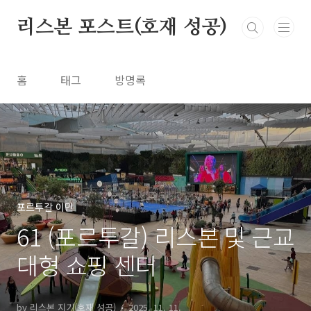
본문 바로가기
리스본 포스트(호재 성공)
홈
태그
방명록
포르투갈 이민
61 (포르투갈) 리스본 및 근교
대형 쇼핑 센터
by 리스본 지기(호재 성공)
2025. 11. 11.