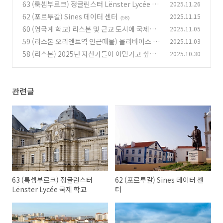
63 (룩셈부르크) 정글린스터 Lënster Lycée 국
2025.11.26
제 학교
62 (포르투갈) Sines 데이터 센터
2025.11.15
(62)
(58)
60 (영국계 학교) 리스본 및 근교 도시에 국제학
2025.11.05
교 진출 (예정)
59 (리스본 오리엔트역 인근매물) 올리바이스 만
2025.11.03
(84)
히싸 거리 10층 아파트
58 (리스본) 2025년 자산가들이 이민가고 싶은
2025.10.30
(20)
유럽 도시 1위
(76)
관련글
63 (룩셈부르크) 정글린스터
62 (포르투갈) Sines 데이터 센
Lënster Lycée 국제 학교
터