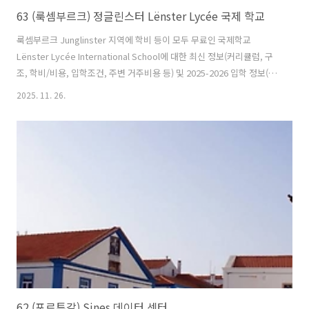
63 (룩셈부르크) 정글린스터 Lënster Lycée 국제 학교
룩셈부르크 Junglinster 지역에 학비 등이 모두 무료인 국제학교
Lënster Lycée International School에 대한 최신 정보(커리큘럼, 구
조, 학비/비용, 입학조건, 주변 거주비용 등) 및 2025-2026 입학 정보(절
차, 대기 현황, 승인가능성)에 대해 아래에서 상세히 다루어 보도록 합니
2025. 11. 26.
다. 🏫 학교 기본 개요Lënster Lycée International School (LLIS /
International School Junglinster)은 룩셈부르크 중부 지방의 마을
Junglinster 에 위치해 있습니다. 주소는 2, rue Victor Ferrant, L-
6122 Junglinster.이 학교는 2018년 9월에 개교했으며, 유치원
(kindergarten),..
62 (포르투갈) Sines 데이터 센터