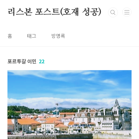
본문 바로가기
리스본 포스트(호재 성공)
홈
태그
방명록
포르투갈 이민
22