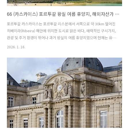
66 (카스카이스) 포르투갈 왕실 여름 휴양지, 해외자산가 고급주거지
포르투갈 카스카이스는 포르투갈 리스본에서 서쪽으로 약 30km 떨어진
히베이라(Ribeira) 해안에 위치한 도시로 맑은 바다, 매력적인 구시가지,
관광 및 주거 환경이 뛰어나 과거 왕실의 여름 휴양지였으며 현재는 유럽
에서도 손꼽히는 부촌이자 최고의 삶의 질을 자랑하기에 많은 외국인과
2026. 1. 16.
가족 단위 거주자에게 인기입니다. 아래에서는 카스카이스의 주요 해변,
해안 열차, 국제학교, 그리고 호날두의 대저택까지 알려 드립니다. 🌊 1.
카스카이스(Cascais)의 해변 : 대서양의 보석 카스카이스의 해안선은 잔
잔한 휴양형 해변부터 거친 파도가 치는 서핑 명소까지 매우 다양합니다.
프라이아 다 하이냐 (Praia da Rainha): '왕비의 해변'이라는 뜻으로,
Cascais 기차역과 시내 중심에 위치한 작고..