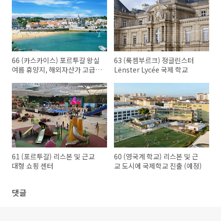
66 (카스카이스) 포르투갈 왕실
63 (룩셈부르크) 정글린스터
여름 휴양지, 해외자산가 고급주
Lënster Lycée 국제 학교
거지
61 (포르투갈) 리스본 및 근교
60 (영국계 학교) 리스본 및 근
대형 쇼핑 센터
교 도시에 국제학교 진출 (예정)
댓글