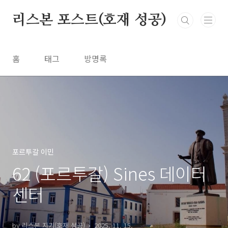
본문 바로가기
리스본 포스트(호재 성공)
홈
태그
방명록
포르투갈 이민
62 (포르투갈) Sines 데이터
센터
by 리스본 지기(호재 성공)
2025. 11. 15.