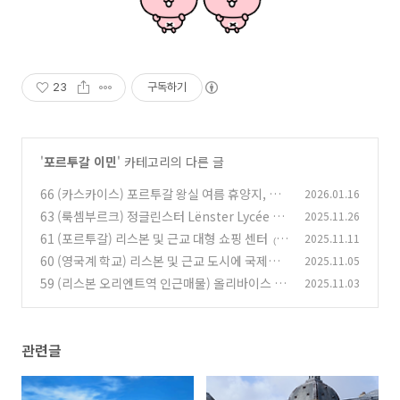
23
구독하기
'
포르투갈 이민
' 카테고리의 다른 글
66 (카스카이스) 포르투갈 왕실 여름 휴양지, 해
2026.01.16
외자산가 고급주거지
63 (룩셈부르크) 정글린스터 Lënster Lycée 국
2025.11.26
(94)
제 학교
61 (포르투갈) 리스본 및 근교 대형 쇼핑 센터
2025.11.11
(62)
(2
60 (영국계 학교) 리스본 및 근교 도시에 국제학
2025.11.05
4)
교 진출 (예정)
59 (리스본 오리엔트역 인근매물) 올리바이스 만
2025.11.03
(84)
히싸 거리 10층 아파트
(20)
관련글