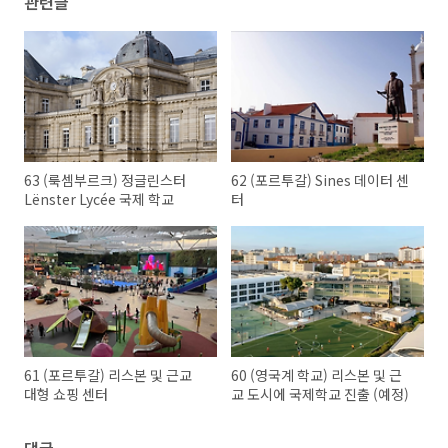
관련글
63 (룩셈부르크) 정글린스터
62 (포르투갈) Sines 데이터 센
Lënster Lycée 국제 학교
터
61 (포르투갈) 리스본 및 근교
60 (영국계 학교) 리스본 및 근
대형 쇼핑 센터
교 도시에 국제학교 진출 (예정)