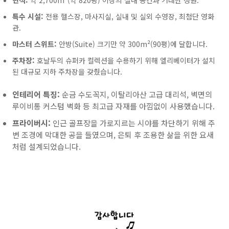
면적:
약 2,700m²(약 820평) 이상의 실내 공간과 거대한 정원.
특수 시설:
전용 헬스장, 마사지실, 실내 및 실외 수영장, 최첨단 영화
관.
마스터 스위트:
안방(Suite) 크기만 약 300m²(90평)에 달합니다.
주차장:
호날두의 슈퍼카 컬렉션을 수용하기 위해 엘리베이터가 설치
된 대규모 지하 주차장을 갖췄습니다.
인테리어 특징:
순금 수도꼭지, 이탈리아산 고급 대리석, 벽면의
루이비통 커스텀 벽화 등 최고급 자재를 아낌없이 사용했습니다.
프라이버시:
인근 골프장을 가로지르는 시야를 차단하기 위해 주
변 조경에 막대한 공을 들였으며, 은퇴 후 조용한 삶을 위한 요새
처럼 설계되었습니다.