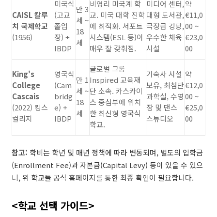
미국식
비영리 미국계 학
미디어 센터,
약
만 3
CAISL 칼루
(고교
교. 미국 대학 진학
대형 도서관,
€11,0
세 ~
치 국제학교
졸업
에 최적화. 서포트
극장급 강당,
00 ~
18
(1956)
장) +
시스템(ESL 등)이
우수한 체육
€23,0
세
IBDP
매우 잘 갖춰짐.
시설
00
글로벌 그룹
King's
영국식
기숙사 시설
약
만 1
Inspired 교육재
College
(Cam
보유, 최첨단
€12,0
세 ~
단 소속. 카스카이
Cascais
bridg
과학실, 수영
00 ~
18
스 중심부에 위치
(2022) 킹스
e) +
장 및 댄스
€25,0
세
한 최신형 영국식
컬리지
IBDP
스튜디오
00
학교.
참고:
학비는 학년 및 매년 정책에 따라 변동되며, 별도의 입학금
(Enrollment Fee)과 자본금(Capital Levy) 등이 있을 수 있으
니, 위 학교들 공식 홈페이지를 통한 최종 확인이 필요합니다.
<학교 선택 가이드>