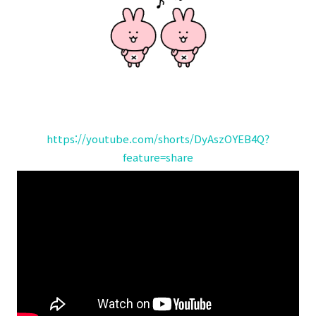
https://youtube.com/shorts/DyAszOYEB4Q?
feature=share