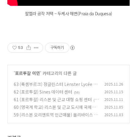
팔멜라 공작 저택 ~ 두케사 해변(Praia da Duquesa)
53
구독하기
'
포르투갈 이민
' 카테고리의 다른 글
63 (룩셈부르크) 정글린스터 Lënster Lycée 국
2025.11.26
제 학교
62 (포르투갈) Sines 데이터 센터
2025.11.15
(62)
(58)
61 (포르투갈) 리스본 및 근교 대형 쇼핑 센터
2025.11.11
(2
60 (영국계 학교) 리스본 및 근교 도시에 국제학
2025.11.05
4)
교 진출 (예정)
59 (리스본 오리엔트역 인근매물) 올리바이스 만
2025.11.03
(84)
히싸 거리 10층 아파트
(20)