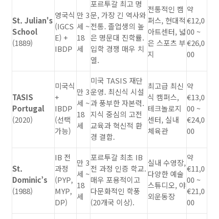
포르투갈 최고 명
전통적인 캠
약
영국식
만 3
문, 가장 긴 역사와
St. Julian's
퍼스, 현대적
€12,0
(IGCS
세 ~
전통. 졸업생의 높
School
아트센터, 넓
00 ~
E) +
18
은 명문대 진학률.
(1889)
은 스포츠 부
€26,0
IBDP
세
입학 경쟁 매우 치
지
00
열.
미국 TASIS 재단
미국식
최고급 최신
약
만 3
운영. 최신식 시설
TASIS
+
식 캠퍼스,
€13,0
세 ~
과 풍부한 자본력.
Portugal
IBDP
테크놀로지
00 ~
18
지식 중심의 고전
(2020)
(선택
센터, 실내
€24,0
세
교육과 혁신적 환
가능)
체육관
00
경 결합.
IB 전
포르투갈 최초 IB
약
만 3
실내 수영장,
St.
과정
전 과정 인증 학교.
€11,0
세 ~
다양한 예술
Dominic’s
(PYP,
매우 포용적이고
00 ~
18
스튜디오, 야
(1988)
MYP,
다문화적인 학풍
€21,0
세
외운동장
DP)
(20개국 이상).
00