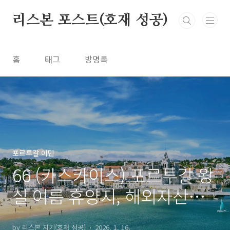
본문 바로가기
리스본 포스트(호재 성공)
홈
태그
방명록
포르투갈 이민
66 (카스카이스) 포르투갈 왕
실 여름 휴양지, 해외자산가
고급주거지
by 리스본 지기(호재 성공)
2026. 1. 16.