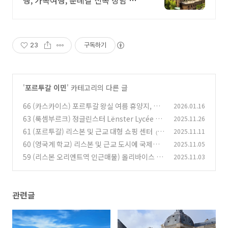
행, 가족여행, 순례길 신속 상담 다양
한 혜택까지
23
구독하기
'
포르투갈 이민
' 카테고리의 다른 글
66 (카스카이스) 포르투갈 왕실 여름 휴양지, 해
2026.01.16
외자산가 고급주거지
63 (룩셈부르크) 정글린스터 Lënster Lycée 국
2025.11.26
(94)
제 학교
61 (포르투갈) 리스본 및 근교 대형 쇼핑 센터
2025.11.11
(62)
(2
60 (영국계 학교) 리스본 및 근교 도시에 국제학
2025.11.05
4)
교 진출 (예정)
59 (리스본 오리엔트역 인근매물) 올리바이스 만
2025.11.03
(84)
히싸 거리 10층 아파트
(20)
관련글