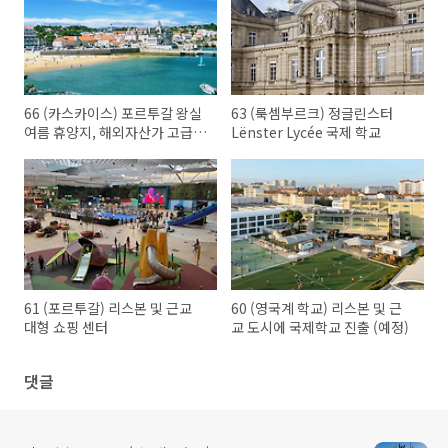
66 (카스카이스) 포르투갈 왕실
63 (룩셈부르크) 정글린스터
여름 휴양지, 해외자산가 고급주
Lënster Lycée 국제 학교
거지
61 (포르투갈) 리스본 및 근교
60 (영국계 학교) 리스본 및 근
대형 쇼핑 센터
교 도시에 국제학교 진출 (예정)
댓글