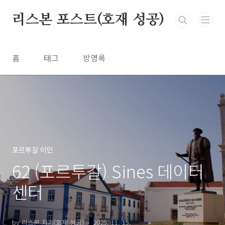
본문 바로가기
리스본 포스트(호재 성공)
홈
태그
방명록
포르투갈 이민
62 (포르투갈) Sines 데이터
센터
by 리스본 지기(호재 성공)
2025. 11. 15.