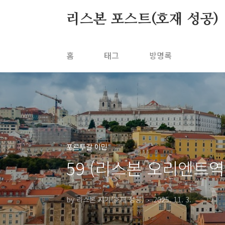
본문 바로가기
리스본 포스트(호재 성공)
홈
태그
방명록
포르투갈 이민
59 (리스본 오리엔트
by 리스본 지기(호재 성공)
2025. 11. 3.