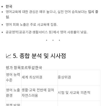
한국
영어교육에 대한 관심은 매우 높으나, 실전 언어 습득보다는
입시 중
심
.
영어 회화 노출은 주로 사교육에 집중.
공공영역(공공기관·생활서비스 등)에서 영어 사용률이 낮음.
📈 5. 종합 분석 및 시사점
평가 항목포르투갈한국
영어 능력
세계 최상위권
중상위권
수준
영어 노출
생활·교육 전반에 걸쳐
시험 및 사교육 의존적
환경
자연스러움
정책 방향