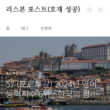
본문 바로가기
리스본 포스트(호재 성공)
홈
태그
방명록
포르투갈 이민
57 (포르투갈) 2024년 영어
능력지수 6위 / 한국의 경우
30위
by 리스본 지기(호재 성공)
2025. 10. 21.