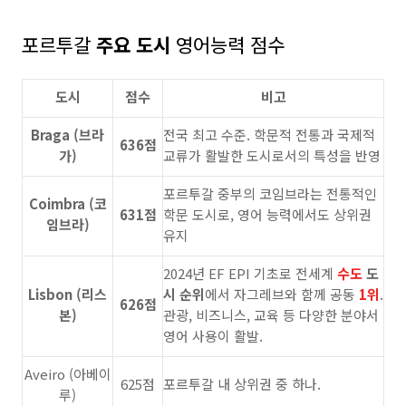
포르투갈
주요 도시
영어능력 점수
도시
점수
비고
Braga (브라
전국 최고 수준. 학문적 전통과 국제적
636점
가)
교류가 활발한 도시로서의 특성을 반영
포르투갈 중부의 코임브라는 전통적인
Coimbra (코
631점
학문 도시로, 영어 능력에서도 상위권
임브라)
유지
2024년 EF EPI 기초로 전세계
수도
도
Lisbon (리스
시 순위
에서 자그레브와 함께 공동
1위
.
626점
본)
관광, 비즈니스, 교육 등 다양한 분야서
영어 사용이 활발.
Aveiro (아베이
625점
포르투갈 내 상위권 중 하나.
루)