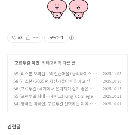
63
구독하기
'
포르투갈 이민
' 카테고리의 다른 글
59 (리스본 오리엔트역 인근매물) 올리바이스 만
2025.11.03
히싸 거리 10층 아파트
58 (리스본) 2025년 자산가들이 이민가고 싶은
2025.10.30
(20)
유럽 도시 1위
56 (포르투갈) 세계에서 은퇴자가 살기 좋은 국가
2025.10.15
(76)
1위 선정
55 (포르투갈 최대 국제학교) King's College S
2025.10.11
(148)
chool
54 (영국인 미국인) 포르투갈 선택하는 이유 / 선
2025.10.01
(144)
호하는 지역
(156)
관련글