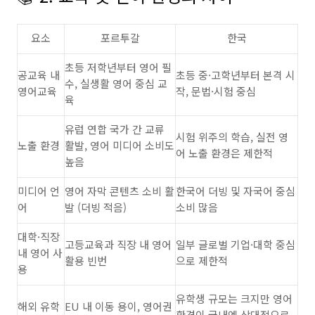
요소
포르투갈
한국
초등 저학년부터 영어 필
공교육 내
초등 중·고학년부터 본격 시
수, 실생활 영어 중심 교
영어교육
작, 문법·시험 중심
육
유럽 연합 국가 간 교류
시험 위주의 학습, 실전 영
노출 환경
활발, 영어 미디어 소비도
어 노출 환경은 제한적
높음
미디어 언
영어 자막 콘텐츠 소비 활
한국어 더빙 및 자국어 중심
어
발 (더빙 적음)
소비 많음
대학·직장
고등교육과 직장 내 영어
일부 글로벌 기업·대학 중심
내 영어 사
활용 빈번
으로 제한적
용
유학생 규모는 크지만 영어
해외 유학
EU 내 이동 용이, 영어권
환경이 국내엔 상대적으로