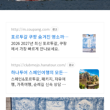
http://m.coupang.com
광고
포르투갈 쿠팡 숨겨진 명소까지
꼼꼼하게
2026 2027년 최신 포르투갈, 쿠팡
에서 가장 빠르게 만나보세요.
https://clubmojo.hanatour.com/
광고
하나투어 스페인여행의 모든것
하나투어 공식인증 예약센터
스페인&포르투갈, 패키지, 자유여
행, 가족여행, 순례길 신속 상담 다양
한 혜택까지