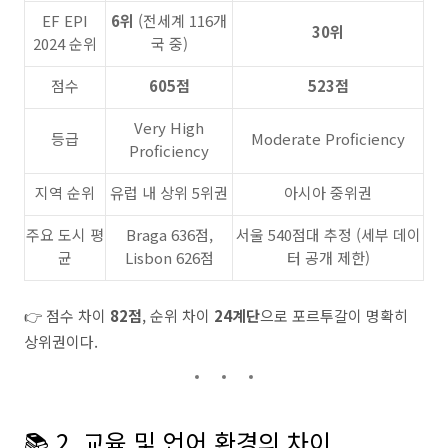
EF EPI
6위
(전세계 116개
30위
2024 순위
국 중)
점수
605점
523점
Very High
등급
Moderate Proficiency
Proficiency
지역 순위
유럽 내 상위 5위권
아시아 중위권
주요 도시 평
Braga 636점,
서울 540점대 추정 (세부 데이
균
Lisbon 626점
터 공개 제한)
👉 점수 차이
82점
, 순위 차이
24계단
으로 포르투갈이 명확히
상위권이다.
📚 2. 교육 및 언어 환경의 차이