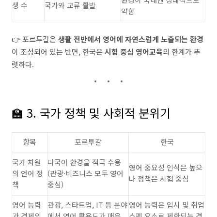
생 수
국가와 교류 활발
약함
👉 포르투갈은
생활 전반에서 영어에 자연스럽게 노출되는 환경
이 조성되어 있는 반면, 한국은
시험 중심 영어교육
의 한계가 뚜
렷하다.
🏫 3. 국가 정책 및 사회적 분위기
항목
포르투갈
한국
국가 차원
다국어 환경을 적극 수용
영어 중요성 인식은 높으
의 언어 정
(관광·비즈니스 모두 영어
나 정책은 시험 중심
책
중심)
영어 능력
관광, 스타트업, IT 등 분야
영어 능력은 입시 및 취업
과 경제의
에서 영어 활용도가 매우
스펙 요소로 제한되는 경